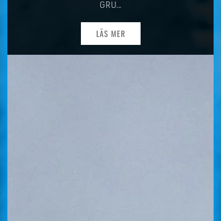
GRU…
LÄS MER