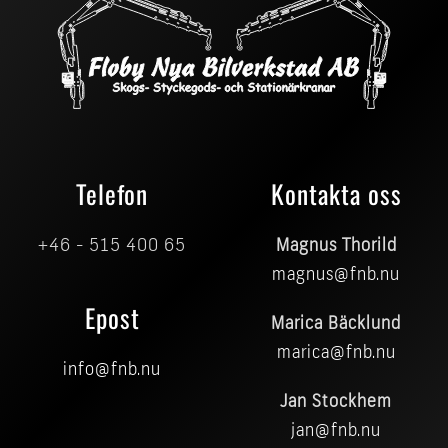
Telefon
Kontakta oss
+46 - 515 400 65
Magnus Thorild
magnus@fnb.nu
Epost
Marica Bäcklund
marica@fnb.nu
info@fnb.nu
Jan Stockhem
jan@fnb.nu