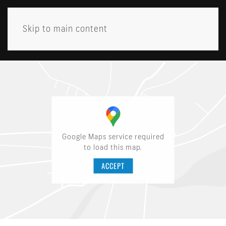
Skip to main content
MENY
Google Maps service required
to load this map.
ACCEPT