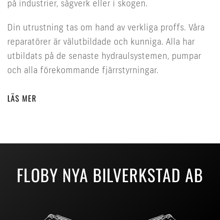
på industrier, sågverk eller i skogen.
Din utrustning tas om hand av verkliga proffs. Våra
reparatörer är välutbildade och kunniga. Alla har
utbildats på de senaste hydraulsystemen, pumpar
och alla förekommande fjärrstyrningar.
LÄS MER
FLOBY NYA BILVERKSTAD AB