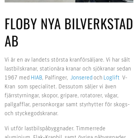
FLOBY NYA BILVERKSTAD
AB
Vi är en av landets största kranförsäljare. Vi har sålt
lastbilskranar, stationära kranar och sjökranar sedan
1967 med
HIAB
, Palfinger,
Jonsered
och
Loglift
V-
Kran som specialitet. Dessutom säljer vi även
fjärrstyrningar, skopor, gripare, rotatorer, vågar,
pallgafflar, personkorgar samt styrhytter för skogs-
och styckegodskranar.
Vi utför lastbilspåbyggnader. Timmerrede
aluminium, Flak-Kranbil samt övriga påbyggnader