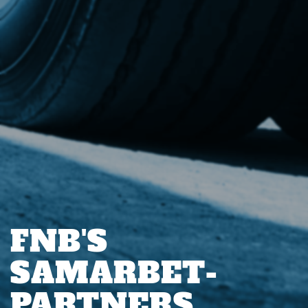
FNB'S
SAMARBET
-
PARTNERS