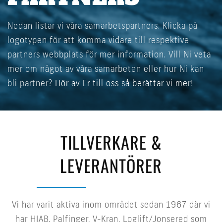
Nedan listar vi våra samarbetspartners. Klicka på
logotypen för att komma vidare till respektive
partners webbplats för mer information. Vill Ni veta
mer om något av våra samarbeten eller hur Ni kan
bli partner?
Hör av Er till oss så berättar vi mer
!
TILLVERKARE &
LEVERANTÖRER
Vi har varit aktiva inom området sedan 1967 där vi
har HIAB, Palfinger, V-Kran, Loglift/Jonsered som