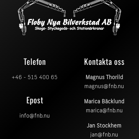
Telefon
Kontakta oss
+46 - 515 400 65
Magnus Thorild
magnus@fnb.nu
Epost
Marica Bäcklund
marica@fnb.nu
info@fnb.nu
Jan Stockhem
jan@fnb.nu