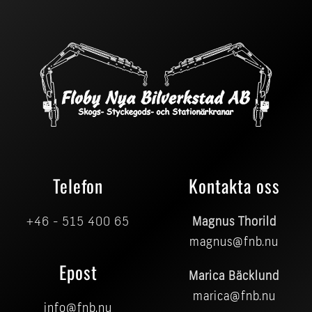
Telefon
Kontakta oss
+46 - 515 400 65
Magnus Thorild
magnus@fnb.nu
Epost
Marica Bäcklund
marica@fnb.nu
info@fnb.nu