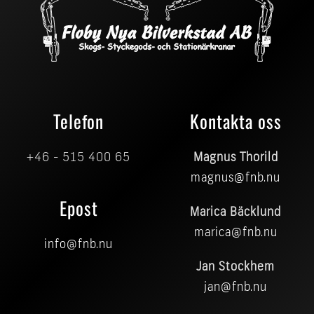
Telefon
Kontakta oss
+46 - 515 400 65
Magnus Thorild
magnus@fnb.nu
Epost
Marica Bäcklund
marica@fnb.nu
info@fnb.nu
Jan Stockhem
jan@fnb.nu