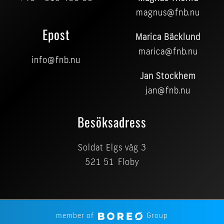
magnus@fnb.nu
Epost
Marica Bäcklund
marica@fnb.nu
info@fnb.nu
Jan Stockhem
jan@fnb.nu
Besöksadress
Soldat Elgs väg 3
521 51 Floby
member of
Group