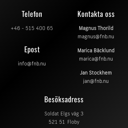
Telefon
Kontakta oss
+46 - 515 400 65
Magnus Thorild
magnus@fnb.nu
Epost
Marica Bäcklund
marica@fnb.nu
info@fnb.nu
Jan Stockhem
jan@fnb.nu
Besöksadress
Soldat Elgs väg 3
521 51 Floby