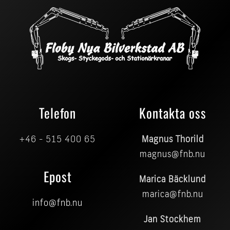
Telefon
Kontakta oss
+46 - 515 400 65
Magnus Thorild
magnus@fnb.nu
Epost
Marica Bäcklund
marica@fnb.nu
info@fnb.nu
Jan Stockhem