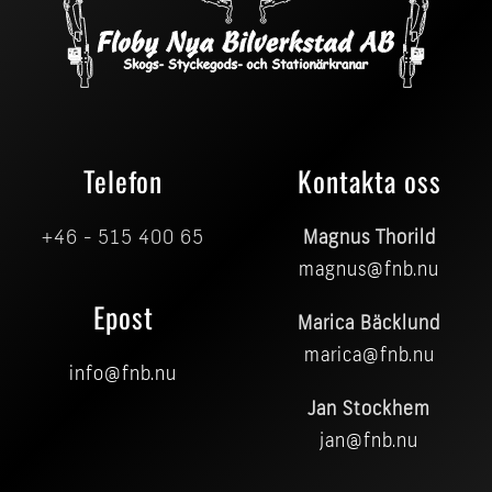
Telefon
Kontakta oss
+46 - 515 400 65
Magnus Thorild
magnus@fnb.nu
Epost
Marica Bäcklund
marica@fnb.nu
info@fnb.nu
Jan Stockhem
jan@fnb.nu