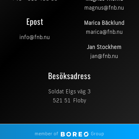
magnus@fnb.nu
Epost
Marica Bäcklund
marica@fnb.nu
info@fnb.nu
Jan Stockhem
jan@fnb.nu
Besöksadress
Soldat Elgs väg 3
521 51 Floby
member of
Group